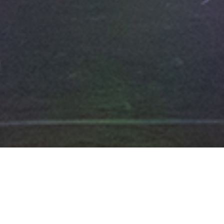
Уходим на каник
еще ярче!